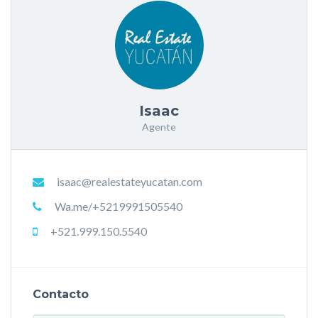
Isaac
Agente
isaac@realestateyucatan.com
Wa.me/+5219991505540
+521.999.150.5540
Contacto