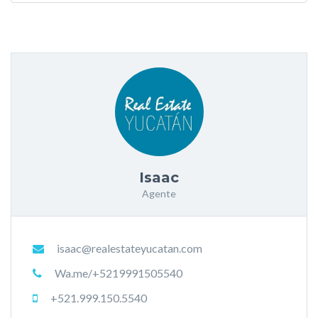
Isaac
Agente
isaac@realestateyucatan.com
Wa.me/+5219991505540
+521.999.150.5540